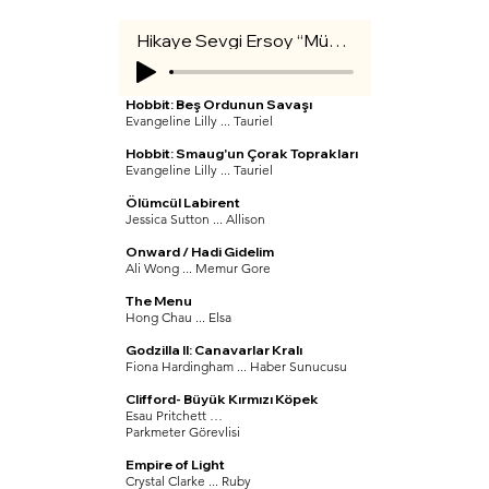
Hikaye Sevgi Ersoy “Mücadele”
Hobbit: Beş Ordunun Savaşı
Evangeline Lilly ... Tauriel
Hobbit: Smaug'un Çorak Toprakları
Evangeline Lilly ... Tauriel
Ölümcül Labirent
Jessica Sutton ... Allison
Onward / Hadi Gidelim
Ali Wong ... Memur Gore
The Menu
Hong Chau ... Elsa
Godzilla II: Canavarlar Kralı
Fiona Hardingham ... Haber Sunucusu
Clifford- Büyük Kırmızı Köpek
Esau Pritchett …
Parkmeter Görevlisi
Empire of Light
Crystal Clarke ... Ruby